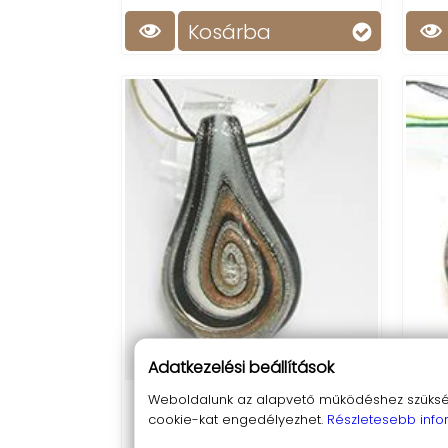
Kosárba
Adatkezelési beállítások
Weboldalunk az alapvető működéshez szüksége
Barna-szürke muránói levél
Zöl
cookie-kat engedélyezhet.
Részletesebb info
medál