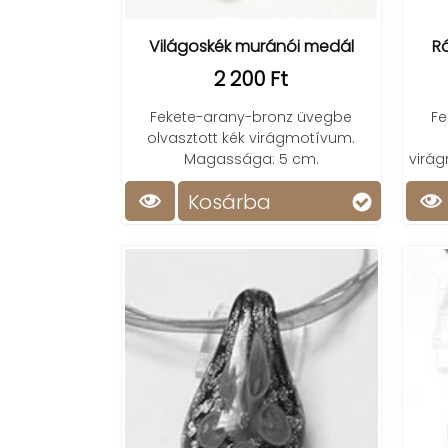
Világoskék muránói medál
R
2 200 Ft
Fekete-arany-bronz üvegbe
Fe
olvasztott kék virágmotívum.
Magassága: 5 cm.
virá
Kosárba