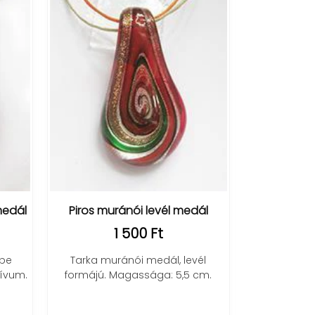
medál
Piros muránói levél medál
1 500 Ft
gbe
Tarka muránói medál, levél
tívum.
formájú. Magassága: 5,5 cm.