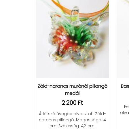
Zöld-narancs muránói pillangó
Bar
medál
2 200 Ft
Fe
olva
Átlátszó üvegbe olvasztott Zöld-
narancs pillangó. Magassága: 4
cm. Szélesség: 4,3 cm.