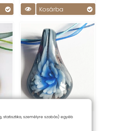
Kosárba
 statisztika, személyre szabás) egyéb
Sötétkék muránói medál
2 200 Ft