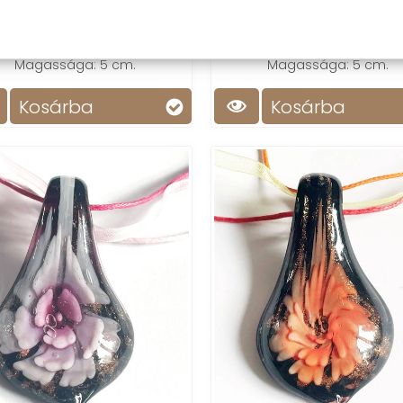
kete-arany-bronz üvegbe
Fekete-arany-bronz üve
asztott zöld virágmotívum.
olvasztott zöld virágmotí
Magassága: 5 cm.
Magassága: 5 cm.
Kosárba
Kosárba