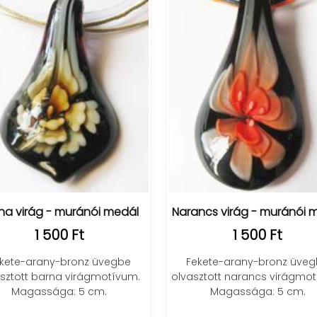
na virág - muránói medál
Narancs virág - muránói 
1 500 Ft
1 500 Ft
kete-arany-bronz üvegbe
Fekete-arany-bronz üve
sztott barna virágmotívum.
olvasztott narancs virágmo
Magassága: 5 cm.
Magassága: 5 cm.