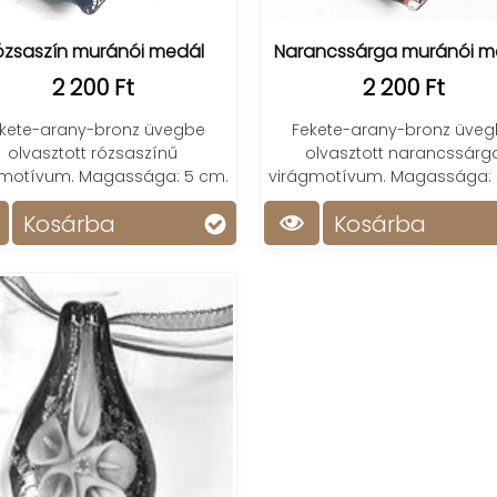
ózsaszín muránói medál
Narancssárga muránói m
2 200 Ft
2 200 Ft
kete-arany-bronz üvegbe
Fekete-arany-bronz üve
olvasztott rózsaszínű
olvasztott narancssárg
gmotívum. Magassága: 5 cm.
virágmotívum. Magassága: 
Kosárba
Kosárba