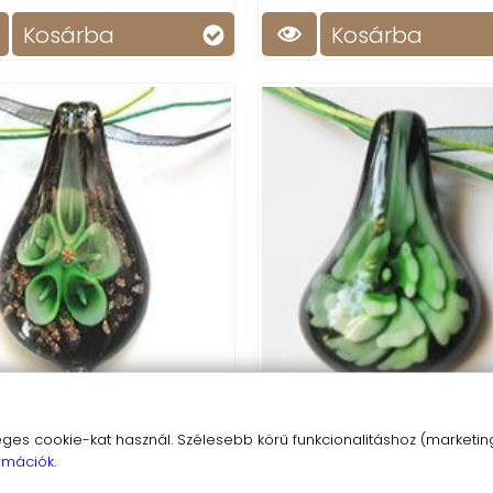
Kosárba
Kosárba
s cookie-kat használ. Szélesebb körű funkcionalitáshoz (marketing,
d virág 2- muránói medál
Zöld muránói medál
rmációk.
2 200 Ft
2 200 Ft