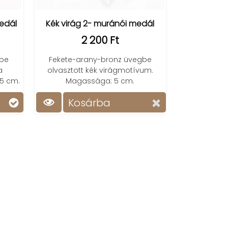
Kék virág 2- muránói medál
edál
2 200 Ft
Fekete-arany-bronz üvegbe
gbe
olvasztott kék virágmotívum.
a
Magassága: 5 cm.
5 cm.
Kosárba