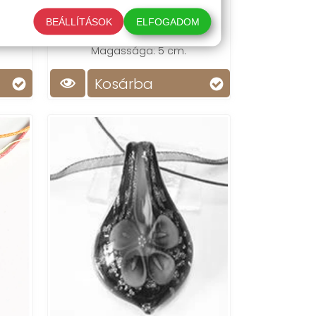
gbe
Fekete-arany-bronz üvegbe
BEÁLLÍTÁSOK
ELFOGADOM
vum.
olvasztott kék virágmotívum.
Magassága: 5 cm.
Kosárba