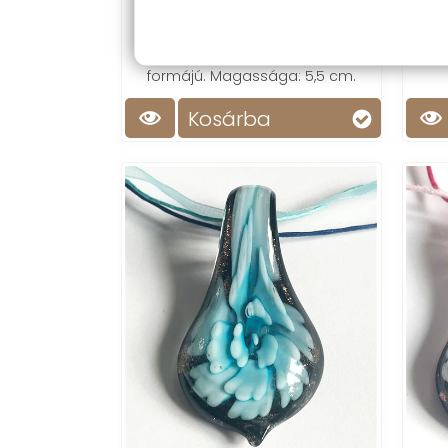
1 500 Ft
Fe
olv
Tarka muránói medál, levél
formájú. Magassága: 5,5 cm.
Kosárba