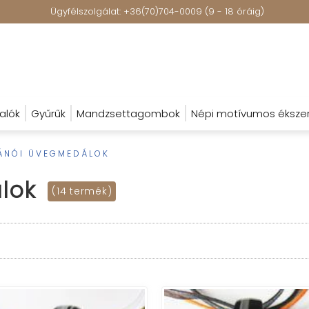
Ügyfélszolgálat: +36(70)704-0009 (9 - 18 óráig)
alók
Gyűrűk
Mandzsettagombok
Népi motívumos éksze
ÁNÓI ÜVEGMEDÁLOK
lok
(14 termék)