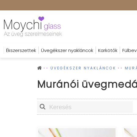
Ékszerszettek
Üvegékszer nyakláncok
Karkötők
Fülbev
ÜVEGÉKSZER NYAKLÁNCOK
MUR
Muránói üvegmedá