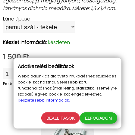
Egészen csöpp, mégis gyönyörű, részletgazdag ,
látványos dichroic medálka. Mérete: 1,3 x 1,4 cm.
Lánc típusa
Készlet információ
:
készleten
1 500 Ft
Adatkezelési beállítások
KOSÁRBA
Weboldalunk az alapvető működéshez szükséges
cookie-kat használ. Szélesebb körű
Product.AddToCartButtonInfoText
funkcionalitáshoz (marketing, statisztika, személyre
szabás) egyéb cookie-kat engedélyezhet.
Részletesebb információk.
BEÁLLÍTÁSOK
ELFOGADOM