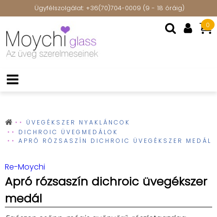
Ügyfélszolgálat: +36(70)704-0009 (9 - 18 óráig)
0
ÜVEGÉKSZER NYAKLÁNCOK
DICHROIC ÜVEGMEDÁLOK
APRÓ RÓZSASZÍN DICHROIC ÜVEGÉKSZER MEDÁL
Re-Moychi
Apró rózsaszín dichroic üvegékszer
medál