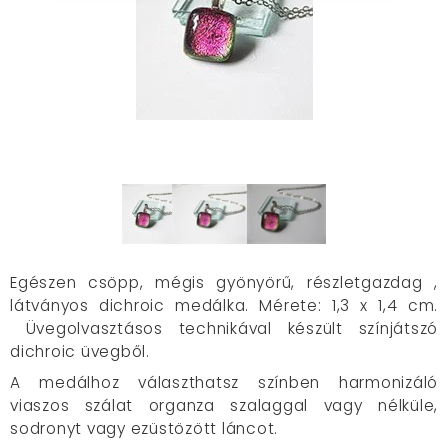
Egészen csöpp, mégis gyönyörű, részletgazdag ,
látványos dichroic medálka. Mérete: 1,3 x 1,4 cm.
Üvegolvasztásos technikával készült színjátszó
dichroic üvegből.
A medálhoz választhatsz színben harmonizáló
viaszos szálat organza szalaggal vagy nélküle,
sodronyt vagy ezüstözött láncot.