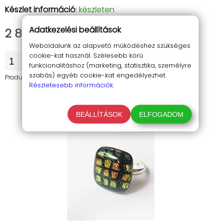
Készlet információ
:
készleten
Adatkezelési beállítások
2 800 Ft
Weboldalunk az alapvető működéshez szükséges
cookie-kat használ. Szélesebb körű
KOSÁRBA
funkcionalitáshoz (marketing, statisztika, személyre
szabás) egyéb cookie-kat engedélyezhet.
Product.AddToCartButtonInfoText
Részletesebb információk.
BEÁLLÍTÁSOK
ELFOGADOM