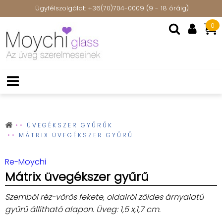
Ügyfélszolgálat: +36(70)704-0009 (9 - 18 óráig)
0
ÜVEGÉKSZER GYŰRŰK
MÁTRIX ÜVEGÉKSZER GYŰRŰ
Re-Moychi
Mátrix üvegékszer gyűrű
Szemből réz-vörös fekete, oldalról zöldes árnyalatú
gyűrű állítható alapon. Üveg: 1,5 x,1,7 cm.